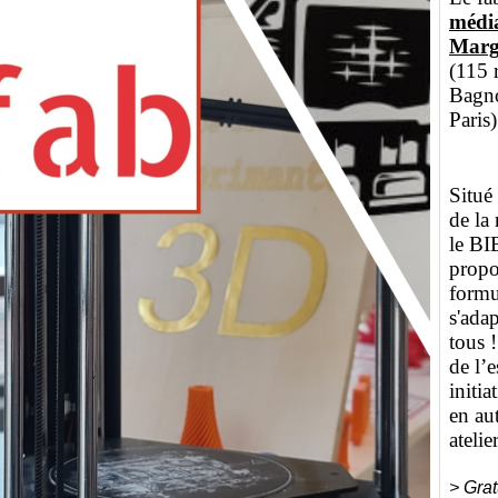
médi
Marg
(115 
Bagno
Paris)
Situé
de la
le B
propo
formu
s'adap
tous 
de l’e
initi
en au
ateli
> Grat