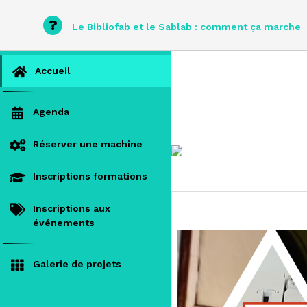
?
Le Bibliofab et le Sablab : comment ça marche
Accueil
Agenda
Réserver une machine
Inscriptions formations
Inscriptions aux
événements
Galerie de projets